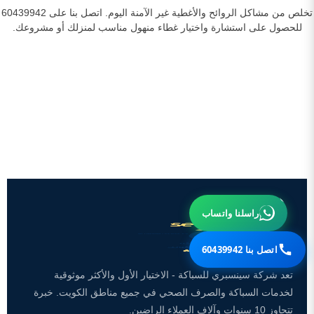
تخلص من مشاكل الروائح والأغطية غير الآمنة اليوم. اتصل بنا على 60439942
للحصول على استشارة واختيار غطاء منهول مناسب لمنزلك أو مشروعك.
راسلنا واتساب
اتصل بنا 60439942
تعد شركة سينسبري للسباكة - الاختيار الأول والأكثر موثوقية
لخدمات السباكة والصرف الصحي في جميع مناطق الكويت. خبرة
تتجاوز 10 سنوات وآلاف العملاء الراضين.