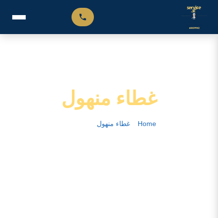
غطاء منهول
Home
–
غطاء منهول
–
الصفحة 8