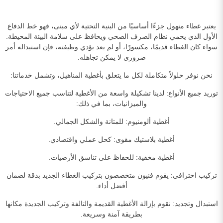
يعتبر غطاء منهول جزءًا أساسيًا من البنية التحتية لأي مبنى، فهو خط الدفاع
الأول الذي يحمي نظام الصرف الصحي ويحافظ على سلامة البيئة المحيطة.
سواء كان الغطاء قديمًا، مكسورًا، أو لم يعد يؤدي وظيفته، فإن استبداله أمر
ضروري لا يمكن تجاهله.
نحن نوفر حلولاً متكاملة لكل ما يتعلق بأغطية المناهيل، وتشمل خدماتنا:
توريد جميع الأنواع: لدينا تشكيلة واسعة من الأغطية لتناسب جميع الاحتياجات
والميزانيات، بما في ذلك:
أغطية ألومنيوم: للمتانة والشكل الجمالي.
أغطية بلاستيك مقوى: كحل عملي واقتصادي.
أغطية مخفية: للحفاظ على تناسق الأرضيات.
تركيب احترافي: يقوم فنيون متخصصون بتركيب الغطاء الجديد بدقة لضمان
أفضل أداء.
استبدال وتجديد: نقوم بإزالة الأغطية القديمة والتالفة وتركيب الجديدة مكانها
بطريقة آمنة وسريعة.