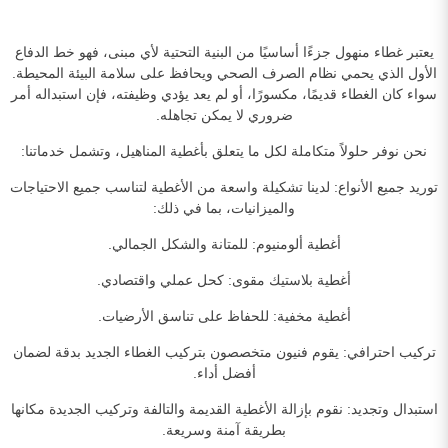
يعتبر غطاء منهول جزءًا أساسيًا من البنية التحتية لأي مبنى، فهو خط الدفاع
الأول الذي يحمي نظام الصرف الصحي ويحافظ على سلامة البيئة المحيطة.
سواء كان الغطاء قديمًا، مكسورًا، أو لم يعد يؤدي وظيفته، فإن استبداله أمر
ضروري لا يمكن تجاهله.
نحن نوفر حلولاً متكاملة لكل ما يتعلق بأغطية المناهيل، وتشمل خدماتنا:
توريد جميع الأنواع: لدينا تشكيلة واسعة من الأغطية لتناسب جميع الاحتياجات
والميزانيات، بما في ذلك:
أغطية ألومنيوم: للمتانة والشكل الجمالي.
أغطية بلاستيك مقوى: كحل عملي واقتصادي.
أغطية مخفية: للحفاظ على تناسق الأرضيات.
تركيب احترافي: يقوم فنيون متخصصون بتركيب الغطاء الجديد بدقة لضمان
أفضل أداء.
استبدال وتجديد: نقوم بإزالة الأغطية القديمة والتالفة وتركيب الجديدة مكانها
بطريقة آمنة وسريعة.