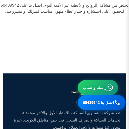
تخلص من مشاكل الروائح والأغطية غير الآمنة اليوم. اتصل بنا على 60439942
للحصول على استشارة واختيار غطاء منهول مناسب لمنزلك أو مشروعك.
راسلنا واتساب
اتصل بنا 60439942
تعد شركة سينسبري للسباكة - الاختيار الأول والأكثر موثوقية
لخدمات السباكة والصرف الصحي في جميع مناطق الكويت. خبرة
تتجاوز 10 سنوات وآلاف العملاء الراضين.