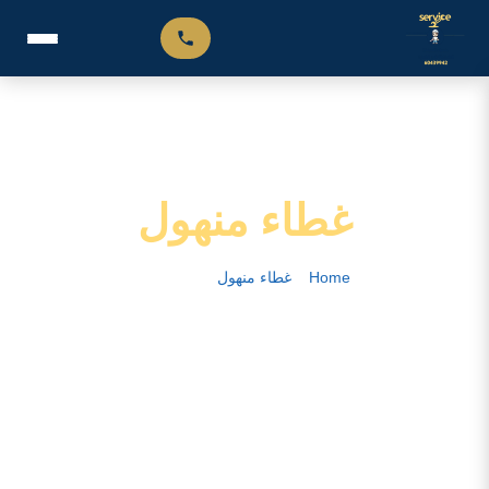
غطاء منهول
Home
–
غطاء منهول
–
الصفحة 3