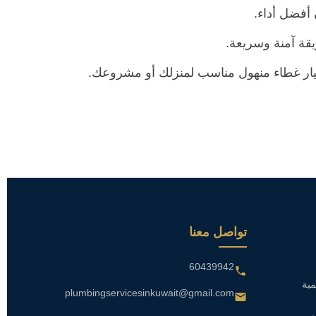
أفضل أداء.
ريقة آمنة وسريعة.
تواصل معنا
60439942
ية
plumbingservicesinkuwait@gmail.com