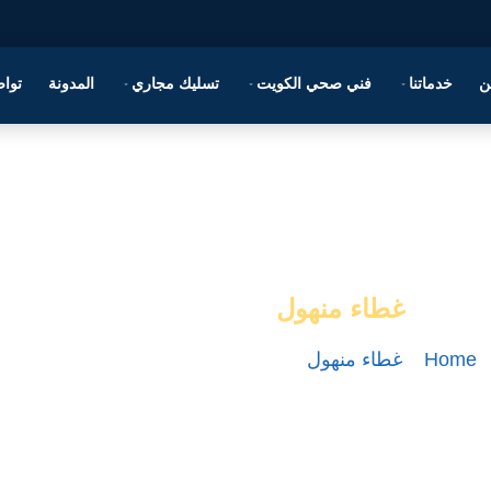
ن
خدماتنا
فني صحي الكويت
تسليك مجاري
المدونة
تواص
غطاء منهول
Home
–
غطاء منهول
–
الصفحة 2