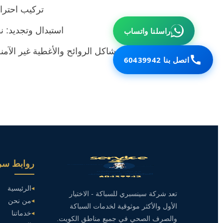
تركيب احترا
استبدال وتجديد: نق
راسلنا واتساب
تخلص من مشاكل الروائح والأغطية غير الآمنة اليوم. اتصل بنا على 60439942 للحصول على استشارة
اتصل بنا 60439942
روابط سر
الرئيسية
تعد شركة سينسبري للسباكة - الاختيار
من نحن
الأول والأكثر موثوقية لخدمات السباكة
خدماتنا
والصرف الصحي في جميع مناطق الكويت.