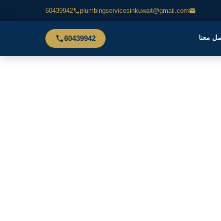
60439942
plumbingservicesinkuwait@gmail.com
ل معنا
60439942