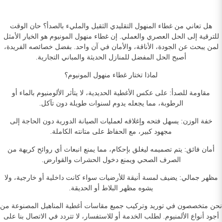
هل تعاني من غطاء المنهول التقليدي الثقيل والمليء بالصدأ؟ حان الوقت
للترقية إلى الحل العصري والعملي. إن غطاء منهول المونيوم هو الخيار الأمثل
لمن يبحث عن الجودة، الأناقة، والأمان في آن واحد. بفضل خصائصه الفريدة،
أصبح الحل المفضل للمنازل الحديثة والمباني التجارية.
لماذا تختار غطاء منهول المونيوم؟
مقاومة للصدأ: على عكس الأغطية الحديدية، لا يتأثر الألومنيوم بالماء أو
الرطوبة، مما يجعله يدوم لسنوات طويلة دون تآكل.
خفة الوزن: يسهل فتحه وإغلاقه لعمليات الصيانة الدورية دون الحاجة إلى
مجهود كبير، مع الحفاظ على متانته الكاملة.
أمان فائق: يتم تصميمه ليغلق بإحكام، مما يمنع انبعاث أي روائح كريهة من
الصرف الصحي ويمنع دخول الحشرات والقوارض.
مظهر جمالي: يضيف لمسة أنيقة للأرضيات سواء كانت داخلية أو خارجية، ولا
يشوه مظهر البلاط أو الحديقة.
نحن متخصصون في توريد وتركيب جميع مقاسات أغطية المناهيل المصنوعة من
أجود أنواع الألمنيوم. لطلب الخدمة أو للاستفسار، لا تتردد في الاتصال بنا على