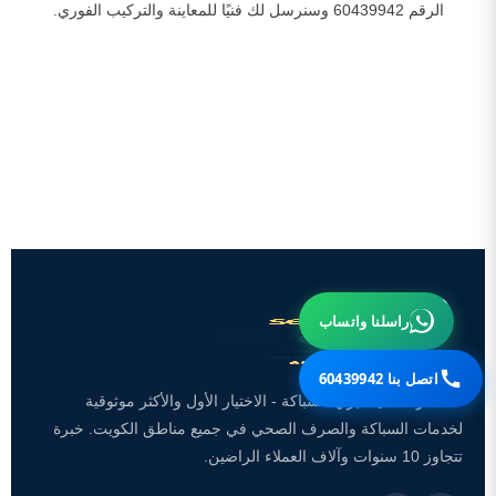
الرقم 60439942 وسنرسل لك فنيًا للمعاينة والتركيب الفوري.
راسلنا واتساب
اتصل بنا 60439942
تعد شركة سينسبري للسباكة - الاختيار الأول والأكثر موثوقية
لخدمات السباكة والصرف الصحي في جميع مناطق الكويت. خبرة
تتجاوز 10 سنوات وآلاف العملاء الراضين.