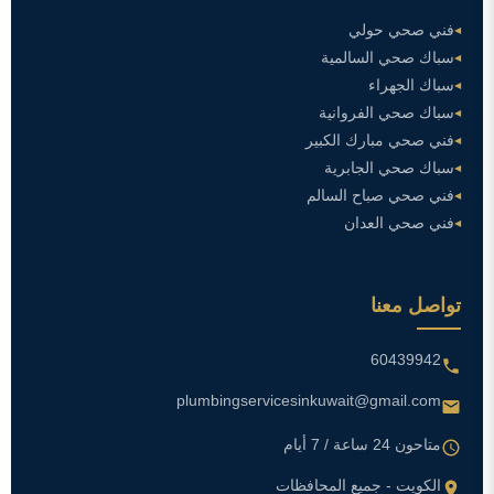
فني صحي حولي
سباك صحي السالمية
سباك الجهراء
سباك صحي الفروانية
فني صحي مبارك الكبير
سباك صحي الجابرية
فني صحي صباح السالم
فني صحي العدان
تواصل معنا
60439942
plumbingservicesinkuwait@gmail.com
متاحون 24 ساعة / 7 أيام
الكويت - جميع المحافظات