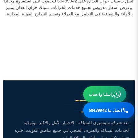
اتصل بـ سباك خزان العدان على 60439942 للحصول على استشارة مجانية
وعرض أسعار مدروس لجميع خدمات الخزانات. سباك خزان العدان يتميز
بالأمانة والشفافية في التعامل مع العملاء وتقديم النصائح المهنية المجانية.
راسلنا واتساب
اتصل بنا 60439942
تعد شركة سينسبري للسباكة - الاختيار الأول والأكثر موثوقية
لخدمات السباكة والصرف الصحي في جميع مناطق الكويت. خبرة