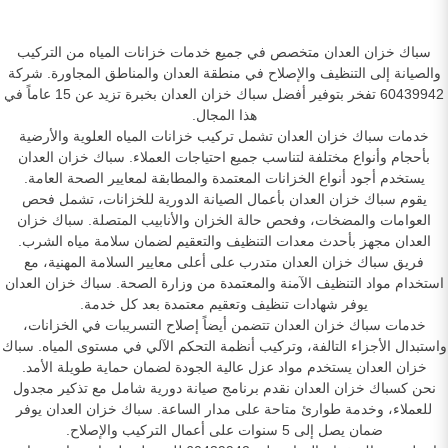
سباك خزان العدان متخصص في جميع خدمات خزانات المياه من التركيب
والصيانة إلى التنظيف والإصلاح في منطقة العدان والمناطق المجاورة. شركة
60439942 تفخر بتوفير أفضل سباك خزان العدان بخبرة تزيد عن 15 عاماً في
هذا المجال.
خدمات سباك خزان العدان تشمل تركيب خزانات المياه العلوية والأرضية
بأحجام وأنواع مختلفة لتناسب جميع احتياجات العملاء. سباك خزان العدان
يستخدم أجود أنواع الخزانات المعتمدة والمطابقة لمعايير الصحة العامة.
يقوم سباك خزان العدان بأعمال الصيانة الدورية للخزانات، تشمل فحص
العوامات والمضخات، وفحص حالة الخزان والأنابيب المتصلة. سباك خزان
العدان مجهز بأحدث معدات التنظيف والتعقيم لضمان سلامة مياه الشرب.
فريق سباك خزان العدان متدرب على أعلى معايير السلامة المهنية، مع
استخدام مواد التنظيف الآمنة والمعتمدة من وزارة الصحة. سباك خزان العدان
يوفر شهادات تنظيف وتعقيم معتمدة بعد كل خدمة.
خدمات سباك خزان العدان تتضمن أيضاً إصلاح التسريبات في الخزانات،
واستبدال الأجزاء التالفة، وتركيب أنظمة التحكم الآلي في مستوى المياه. سباك
خزان العدان يستخدم مواد عزل عالية الجودة لضمان حماية طويلة الأمد.
نحن كسباك خزان العدان نقدم برنامج صيانة دورية شامل مع تذكير مجدول
للعملاء، وخدمة طوارئ متاحة على مدار الساعة. سباك خزان العدان يوفر
ضمان يصل إلى 5 سنوات على أعمال التركيب والإصلاح.