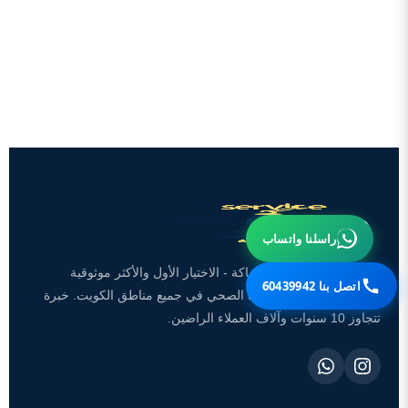
راسلنا واتساب
تعد شركة سينسبري للسباكة - الاختيار الأول والأكثر موثوقية
اتصل بنا 60439942
لخدمات السباكة والصرف الصحي في جميع مناطق الكويت. خبرة
تتجاوز 10 سنوات وآلاف العملاء الراضين.