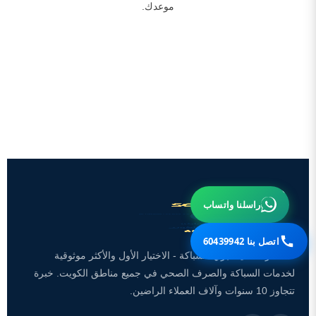
موعدك.
راسلنا واتساب
اتصل بنا 60439942
تعد شركة سينسبري للسباكة - الاختيار الأول والأكثر موثوقية
لخدمات السباكة والصرف الصحي في جميع مناطق الكويت. خبرة
تتجاوز 10 سنوات وآلاف العملاء الراضين.