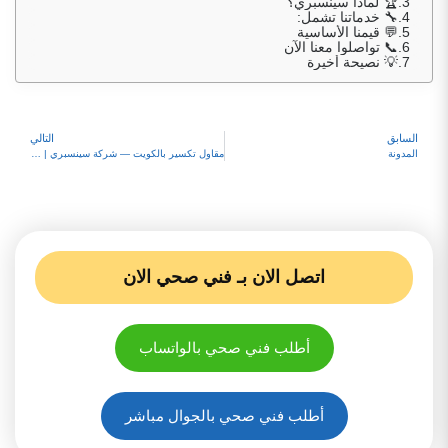
🏆 لماذا سينسبري؟
🔧 خدماتنا تشمل:
💬 قيمنا الأساسية
📞 تواصلوا معنا الآن
💡 نصيحة أخيرة
السابق
التالي
المدونة
مقاول تكسير بالكويت — شركة سينسبري | تكسير وهدم وترميم احترافي
اتصل الان بـ فني صحي الان
أطلب فني صحي بالواتساب
أطلب فني صحي بالجوال مباشر