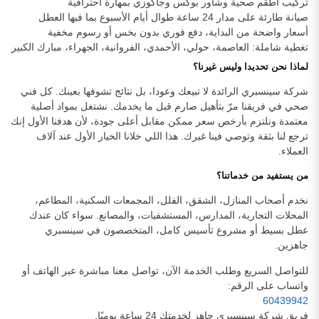
تركيب أطقم صحية وشاور بوكس وجاكوزي بمهارة احترافية
صيانة طارئة على مدار 24 ساعة طوال أيام الأسبوع بما فيها العطل
أسعار واضحة من البداية، دفع فوري بدون بخس أو رسوم مخفية
تغطية شاملة: العاصمة، حولي، الأحمدي، الفروانية، الجهراء، مبارك الكبير
لماذا نحن تحديدا وليس غيرنا؟
شركة سينسبري الرائدة لا تبيعك وعودا، بل نتائج تشوفها بعينك. كل فني
صحي في فريقنا مرّ بتأهيل صارم قبل ما يخدمك. نشتغل بمواد أصلية
معتمدة ونلتزم بأرخص سعر ممكن مقابل أعلى جودة، لأن هدفنا الأول إنك
ترجع لنا بثقة وتوصي فينا غيرك. هذا اللي خلانا الخيار الأول عند آلاف
العملاء.
من يستفيد من خدماتنا؟
نخدم أصحاب المنازل، الشقق، الفلل، المجمعات السكنية، المطاعم،
المحلات التجارية، المدارس، المستشفيات، والمصانع. سواء كان عندك
عطل بسيط أو مشروع تأسيس كامل، المتخصصون في سينسبري
جاهزين.
للتواصل السريع وطلب الخدمة الآن، تواصل معنا مباشرة عبر الهاتف أو
واتساب على الرقم:
60439942
فريق شركة سينسبري جاهز لخدمتك 24 ساعة يوميًا.