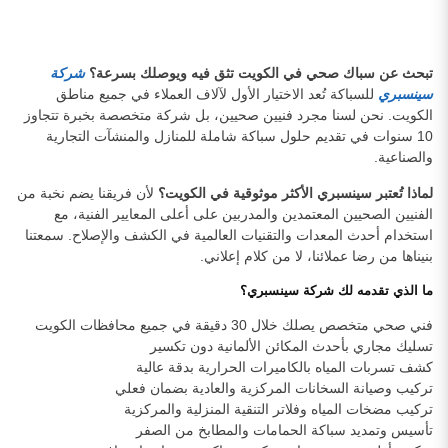
تبحث عن سباك صحي في الكويت تثق فيه ويوصلك بسرعة؟
شركة
سينسبري
للسباكة تُعد الاختيار الأول لآلاف العملاء في جميع مناطق
الكويت. نحن لسنا مجرد فنيين صحيين، بل شركة متخصصة بخبرة تتجاوز
10 سنوات في تقديم حلول سباكة شاملة للمنازل والمنشآت التجارية
والصناعية.
لماذا تُعتبر سينسبري الأكثر موثوقية في الكويت؟
لأن فريقنا يضم نخبة من
الفنيين الصحيين المعتمدين والمدربين على أعلى المعايير الفنية، مع
استخدام أحدث المعدات والتقنيات العالمية في الكشف والإصلاح. سمعتنا
بنيناها من رضا عملائنا، لا من كلام إعلاني.
ما الذي تقدمه لك شركة سينسبري؟
فني صحي متخصص يصلك خلال 30 دقيقة في جميع محافظات الكويت
تسليك مجاري بأحدث المكائن الألمانية دون تكسير
كشف تسربات المياه بالكاميرات الحرارية بدقة عالية
تركيب وصيانة السخانات المركزية والعادية بضمان فعلي
تركيب مضخات المياه وفلاتر التنقية المنزلية والمركزية
تأسيس وتمديد سباكة الحمامات والمطابخ من الصفر