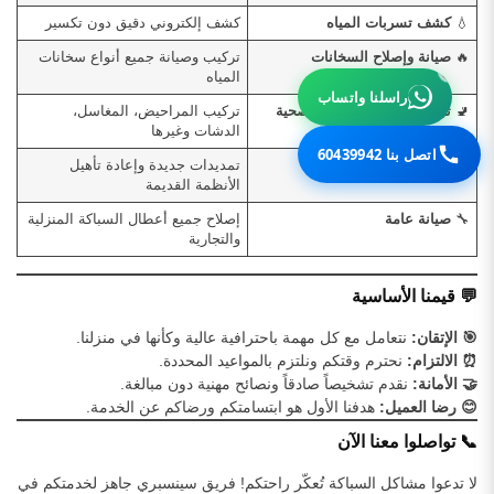
💧
كشف تسربات المياه
كشف إلكتروني دقيق دون تكسير
🔥
صيانة وإصلاح السخانات
تركيب وصيانة جميع أنواع سخانات
المياه
راسلنا واتساب
🚽
تركيب وصيانة الأدوات الصحية
تركيب المراحيض، المغاسل،
الدشات وغيرها
اتصل بنا 60439942
🏠
تمديدات السباكة
تمديدات جديدة وإعادة تأهيل
الأنظمة القديمة
🔧
صيانة عامة
إصلاح جميع أعطال السباكة المنزلية
والتجارية
💬 قيمنا الأساسية
🎯 الإتقان:
نتعامل مع كل مهمة باحترافية عالية وكأنها في منزلنا.
⏰ الالتزام:
نحترم وقتكم ونلتزم بالمواعيد المحددة.
🤝 الأمانة:
نقدم تشخيصاً صادقاً ونصائح مهنية دون مبالغة.
😊 رضا العميل:
هدفنا الأول هو ابتسامتكم ورضاكم عن الخدمة.
📞 تواصلوا معنا الآن
لا تدعوا مشاكل السباكة تُعكّر راحتكم! فريق سينسبري جاهز لخدمتكم في