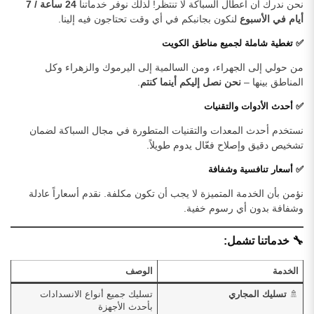
نحن ندرك أن أعطال السباكة لا تنتظر! لذلك نوفر خدماتنا
24 ساعة / 7
أيام في الأسبوع
لنكون بجانبكم في أي وقت تحتاجون فيه إلينا.
✅ تغطية شاملة لجميع مناطق الكويت
من حولي إلى الجهراء، ومن السالمية إلى اليرموك والزهراء وكل
المناطق بينها –
نحن نصل إليكم أينما كنتم
.
✅ أحدث الأدوات والتقنيات
نستخدم أحدث المعدات والتقنيات المتطورة في مجال السباكة لضمان
تشخيص دقيق وإصلاح فعّال يدوم طويلاً.
✅ أسعار تنافسية وشفافة
نؤمن بأن الخدمة المتميزة لا يجب أن تكون مكلفة. نقدم أسعاراً عادلة
وشفافة بدون أي رسوم خفية.
🔧 خدماتنا تشمل:
الخدمة
الوصف
🚿
تسليك المجاري
تسليك جميع أنواع الانسدادات
بأحدث الأجهزة