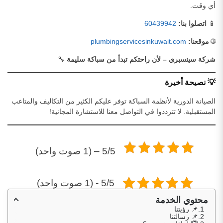
أي وقت.
📱
اتصلوا بنا:
60439942
🌐
موقعنا:
plumbingservicesinkuwait.com
شركة سينسبري – لأن راحتكم تبدأ من سباكة سليمة
🔧
💡 نصيحة أخيرة
الصيانة الدورية لأنظمة السباكة توفر عليكم الكثير من التكاليف والمتاعب
المستقبلية. لا تترددوا في التواصل معنا للاستشارة المجانية!
5/5 – (1 صوت واحد)
5/5 - (1 صوت واحد)
محتوي الخدمة
📌 رؤيتنا
📌 رسالتنا