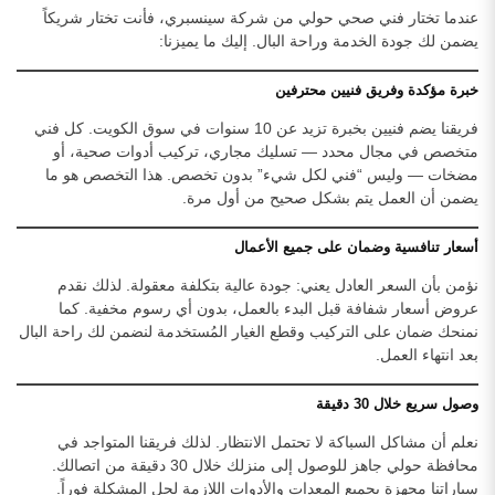
عندما تختار فني صحي حولي من شركة سينسبري، فأنت تختار شريكاً
يضمن لك جودة الخدمة وراحة البال. إليك ما يميزنا:
خبرة مؤكدة وفريق فنيين محترفين
فريقنا يضم فنيين بخبرة تزيد عن 10 سنوات في سوق الكويت. كل فني
متخصص في مجال محدد — تسليك مجاري، تركيب أدوات صحية، أو
مضخات — وليس “فني لكل شيء” بدون تخصص. هذا التخصص هو ما
يضمن أن العمل يتم بشكل صحيح من أول مرة.
أسعار تنافسية وضمان على جميع الأعمال
نؤمن بأن السعر العادل يعني: جودة عالية بتكلفة معقولة. لذلك نقدم
عروض أسعار شفافة قبل البدء بالعمل، بدون أي رسوم مخفية. كما
نمنحك ضمان على التركيب وقطع الغيار المُستخدمة لنضمن لك راحة البال
بعد انتهاء العمل.
وصول سريع خلال 30 دقيقة
نعلم أن مشاكل السباكة لا تحتمل الانتظار. لذلك فريقنا المتواجد في
محافظة حولي جاهز للوصول إلى منزلك خلال 30 دقيقة من اتصالك.
سياراتنا مجهزة بجميع المعدات والأدوات اللازمة لحل المشكلة فوراً.