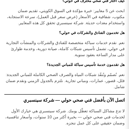
كيف أختار فني صحي محترف في حولي؟
ابحث عن 5 معايير: خبرة مؤكدة في السوق الكويتي، تقديم ضمان
مكتوب، شفافية في الأسعار (عرض سعر قبل العمل)، سرعة الاستجابة،
واستخدام معدات حديثة. شركة سينسبري تحقق كل هذه المعايير.
هل تخدمون الفنادق والشركات في حولي؟
نعم. نقدم خدمات سباكة متخصصة للفنادق والشركات والمنشآت التجارية
في حولي، تشمل تأسيس شبكات كاملة، صيانة دورية، وخدمة طوارئ
على مدار الساعة بعقود سنوية.
هل تقدمون خدمة تأسيس سباكة للمباني الجديدة؟
نعم. نُصمّم ونُنفّذ شبكات المياه والصرف الصحي الكاملة للمباني الجديدة:
فلل، قصور، عمارات، ومباني تجارية. نلتزم بالجدول الزمني ونقدم ضمان
شامل.
اتصل الآن بأفضل فني صحي حولي — شركة سينسبري
لا تدع مشاكل السباكة تعطّل يومك. شركة سينسبري هي خيارك الأول
لخدمات فني صحي حولي — بخبرة أكثر من 10 سنوات، وأسعار تنافسية،
وضمان حقيقي على كل عمل ننجزه.