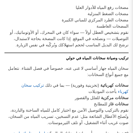
مضخات رفع المياه للأدوار العليا
مضخات الضغط المنزلية
مضخات الطرد المركزي للمباني الكبيرة
المضخات الغاطسة
نقوم بتشخيص العطل أولاً — سواء كان في المحرك، أو الأوتوماتيك، أو
التوصيلات — ونصلحه في الموقع. إذا كانت المضخة بحاجة لاستبدال،
نرشح لك البديل المناسب لحجم استهلاكك ونُركّبه في نفس الزيارة.
تركيب وصيانة سخانات المياه في حولي
سخان المياه جهاز أساسي لا غنى عنه، خصوصاً في فصل الشتاء. نتعامل
مع جميع أنواع السخانات:
سخانات كهربائية
(تخزينية وفورية) — بما في ذلك
تركيب سخان
كهرباء
بأحدث الموديلات
سخانات مركزية
للفلل والقصور
سخانات غاز
للمطابخ
نقوم بالتركيب والتوصيل الآمن مع اختبار كامل للمياه الساخنة والباردة،
ونُصلح الأعطال الشائعة مثل: عدم التسخين، تسريب المياه من السخان،
صوت غريب أثناء التشغيل، أو تلف الثيرموستات.