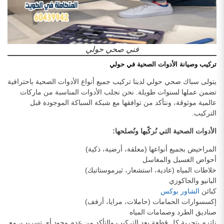
فني صحي حولي
تركيب وصيانة الأدوات الصحية في حولي
يتولى سباك صحي حولي لدينا تركيب جميع أنواع الأدوات الصحية باحترافية
تضمن عملها لسنوات طويلة. نحن نجلب الأدوات المناسبة من ماركات
عالمية موثوقة، ونتأكد من توافقها مع شبكة السباكة الموجودة قبل
التركيب.
الأدوات الصحية التي نُركّبها ونُصلحها:
المراحيض بجميع أنواعها (معلقة، أرضية، ذكية)
أحواض الغسيل والمغاسل
خلاطات المياه (عادية، استشعار، ثيرموستاتيك)
البانيو والجاكوزي
كبائن
الشاور بوكس
إكسسوارات الحمامات (حاملات، مرايا، أرفف)
صناديق الطرد وصمامات المياه
نلتزم بتجربة كل قطعة بعد التركيب والتأكد من عدم وجود أي تسريب، مع