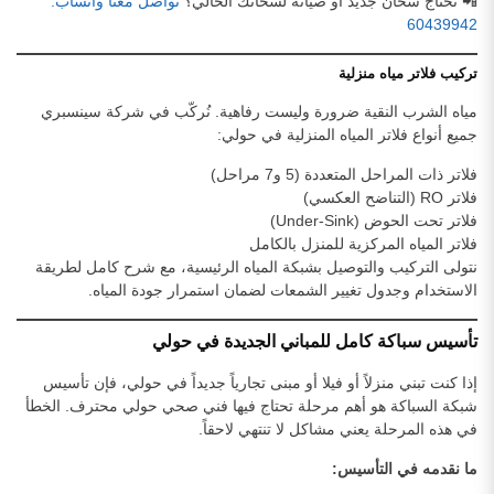
📲 تحتاج سخان جديد أو صيانة لسخانك الحالي؟
تواصل معنا واتساب:
60439942
تركيب فلاتر مياه منزلية
مياه الشرب النقية ضرورة وليست رفاهية. نُركّب في شركة سينسبري
جميع أنواع فلاتر المياه المنزلية في حولي:
فلاتر ذات المراحل المتعددة (5 و7 مراحل)
فلاتر RO (التناضح العكسي)
فلاتر تحت الحوض (Under-Sink)
فلاتر المياه المركزية للمنزل بالكامل
نتولى التركيب والتوصيل بشبكة المياه الرئيسية، مع شرح كامل لطريقة
الاستخدام وجدول تغيير الشمعات لضمان استمرار جودة المياه.
تأسيس سباكة كامل للمباني الجديدة في حولي
إذا كنت تبني منزلاً أو فيلا أو مبنى تجارياً جديداً في حولي، فإن تأسيس
شبكة السباكة هو أهم مرحلة تحتاج فيها فني صحي حولي محترف. الخطأ
في هذه المرحلة يعني مشاكل لا تنتهي لاحقاً.
ما نقدمه في التأسيس: