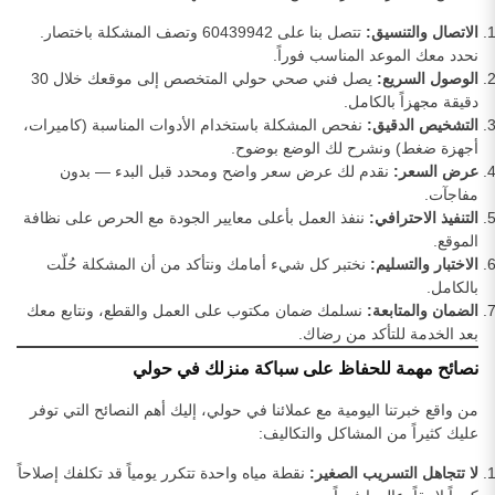
الاتصال والتنسيق:
تتصل بنا على 60439942 وتصف المشكلة باختصار.
نحدد معك الموعد المناسب فوراً.
الوصول السريع:
يصل فني صحي حولي المتخصص إلى موقعك خلال 30
دقيقة مجهزاً بالكامل.
التشخيص الدقيق:
نفحص المشكلة باستخدام الأدوات المناسبة (كاميرات،
أجهزة ضغط) ونشرح لك الوضع بوضوح.
عرض السعر:
نقدم لك عرض سعر واضح ومحدد قبل البدء — بدون
مفاجآت.
التنفيذ الاحترافي:
ننفذ العمل بأعلى معايير الجودة مع الحرص على نظافة
الموقع.
الاختبار والتسليم:
نختبر كل شيء أمامك ونتأكد من أن المشكلة حُلّت
بالكامل.
الضمان والمتابعة:
نسلمك ضمان مكتوب على العمل والقطع، ونتابع معك
بعد الخدمة للتأكد من رضاك.
نصائح مهمة للحفاظ على سباكة منزلك في حولي
من واقع خبرتنا اليومية مع عملائنا في حولي، إليك أهم النصائح التي توفر
عليك كثيراً من المشاكل والتكاليف:
لا تتجاهل التسريب الصغير:
نقطة مياه واحدة تتكرر يومياً قد تكلفك إصلاحاً