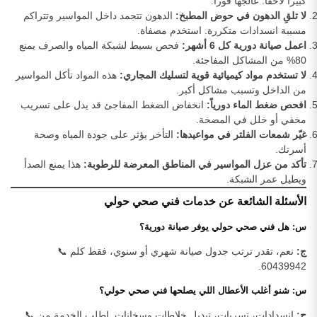
كبيراً لاحقاً. عالجها فوراً.
لا تلقِ الدهون في حوض المطبخ:
الدهون تتجمد داخل المواسير وتتراكم
مسببة انسدادات متكررة. استخدم مصفاة.
اعمل صيانة دورية كل 6 أشهر:
فحص بسيط لشبكة المياه والصرف يمنع
80% من المشاكل المفاجئة.
لا تستخدم مواد كيميائية قوية لتسليك المجاري:
هذه المواد تأكل المواسير
من الداخل وتسبب مشاكل أكبر.
افحص ضغط الماء دورياً:
انخفاض الضغط المفاجئ قد يدل على تسريب
مخفي أو خلل في المضخة.
غيّر شمعات الفلتر في مواعيدها:
التأخر يؤثر على جودة المياه وصحة
أسرتك.
تأكد من عزل المواسير في المناطق المعرضة للرطوبة:
هذا يمنع الصدأ
ويطيل عمر الشبكة.
الأسئلة الشائعة عن خدمات فني صحي حولي
س: هل فني صحي حولي يوفر صيانة دورية؟
ج:
نعم، تقدر ترتب جدول صيانة شهري أو سنوي، فقط كلم 📞
60439942.
س: شنو أغلب الأعطال اللي يصلحها فني صحي حولي؟
ج:
انسدادات، تسربات، تبديل خلاطات وسخانات. اطلب الخدمة من 📞