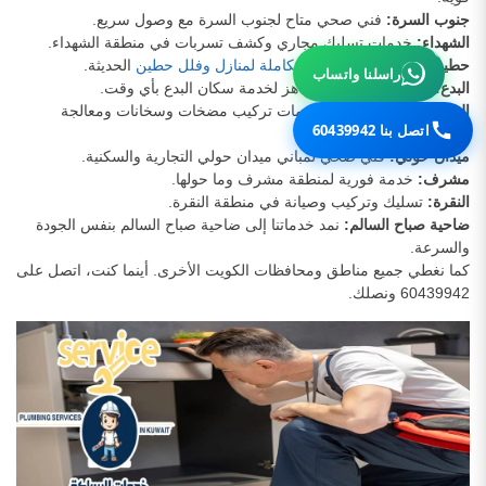
جنوب السرة:
فني صحي متاح لجنوب السرة مع وصول سريع.
الشهداء:
خدمات تسليك مجاري وكشف تسربات في منطقة الشهداء.
حطين:
نُقدّم
حلول سباكة متكاملة لمنازل وفلل حطين
الحديثة.
راسلنا واتساب
البدع:
سباك صحي حولي جاهز لخدمة سكان البدع بأي وقت.
الشعب:
نغطي الشعب بخدمات تركيب مضخات وسخانات ومعالجة
اتصل بنا 60439942
تسربات.
ميدان حولي:
فني صحي لمباني ميدان حولي التجارية والسكنية.
مشرف:
خدمة فورية لمنطقة مشرف وما حولها.
النقرة:
تسليك وتركيب وصيانة في منطقة النقرة.
ضاحية صباح السالم:
نمد خدماتنا إلى ضاحية صباح السالم بنفس الجودة
والسرعة.
كما نغطي جميع مناطق ومحافظات الكويت الأخرى. أينما كنت، اتصل على
60439942 ونصلك.