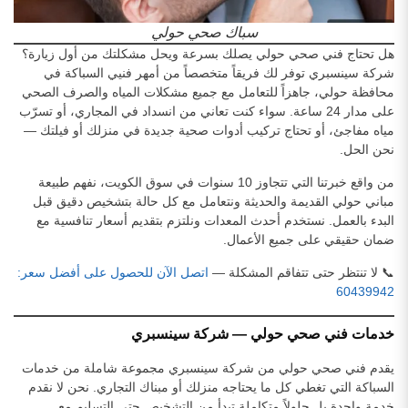
سباك صحي حولي
هل تحتاج فني صحي حولي يصلك بسرعة ويحل مشكلتك من أول زيارة؟
شركة سينسبري توفر لك فريقاً متخصصاً من أمهر فنيي السباكة في
محافظة حولي، جاهزاً للتعامل مع جميع مشكلات المياه والصرف الصحي
على مدار 24 ساعة. سواء كنت تعاني من انسداد في المجاري، أو تسرّب
مياه مفاجئ، أو تحتاج تركيب أدوات صحية جديدة في منزلك أو فيلتك —
نحن الحل.
من واقع خبرتنا التي تتجاوز 10 سنوات في سوق الكويت، نفهم طبيعة
مباني حولي القديمة والحديثة ونتعامل مع كل حالة بتشخيص دقيق قبل
البدء بالعمل. نستخدم أحدث المعدات ونلتزم بتقديم أسعار تنافسية مع
ضمان حقيقي على جميع الأعمال.
📞 لا تنتظر حتى تتفاقم المشكلة —
اتصل الآن للحصول على أفضل سعر:
60439942
خدمات فني صحي حولي — شركة سينسبري
يقدم فني صحي حولي من شركة سينسبري مجموعة شاملة من خدمات
السباكة التي تغطي كل ما يحتاجه منزلك أو مبناك التجاري. نحن لا نقدم
خدمة واحدة بل حلولاً متكاملة تبدأ من التشخيص حتى التسليم مع