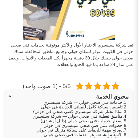
تُعد شركة سينسبري الاختيار الأول والأكثر موثوقية لخدمات فني صحي
حولي في الكويت. نوفر لسكان حولي وجميع مناطق المحافظة سباك
صحي حولي يصلك خلال 30 دقيقة مجهزاً بكل المعدات والأدوات، ونعمل
على مدار 24 ساعة بما فيها الجمع والعطلات.
5/5 - (1 صوت واحد)
محتوي الخدمة
خدمات فني صحي حولي — شركة سينسبري
تأسيس سباكة كامل للمباني الجديدة في حولي
لماذا تختار شركة سينسبري كفني صحي في حولي؟
مناطق تغطية فني صحي حولي — شركة سينسبري
أسعار خدمات فني صحي حولي (دليل إرشادي)
خطوات عمل فني صحي سينسبري في حولي
نصائح مهمة للحفاظ على سباكة منزلك في حولي
الأسئلة الشائعة عن خدمات فني صحي حولي