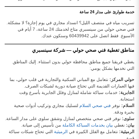
خدمة طوارئ على مدار 24 ساعة
تسريب مياه في منتصف الليل؟ انسداد مجاري في يوم إجازة؟ لا مشكلة.
فني صحي حولي من سينسبري متاح لخدمتك 24 ساعة، 7 أيام في
الأسبوع. فقط اتصل على 60439942 وسنكون عندك.
مناطق تغطية فني صحي حولي — شركة سينسبري
يغطي فريقنا جميع مناطق محافظة حولي بدون استثناء. إليك المناطق
التي نخدمها بشكل يومي:
حولي المركز:
نتعامل مع المباني السكنية والتجارية في قلب حولي، بما
فيها العمارات القديمة التي تحتاج صيانة دورية لشبكات الصرف.
الجابرية:
خدمات سباكة شاملة لمنازل وفلل الجابرية بأسرع وقت
استجابة.
السلام:
نوفر
فني صحي السلام
لتسليك مجاري وتركيب أدوات صحية
بخبرة ودقة.
سلوى:
نوفر فني صحي متخصص لمنازل وشقق سلوى على مدار الساعة.
بيان:
نغطي
بيان بخدمات السباكة الكاملة
من تأسيس إلى صيانة.
الرميثية:
نتعامل مع الفلل الكبيرة في
الرميثية
التي تحتاج شبكات سباكة
قوية.