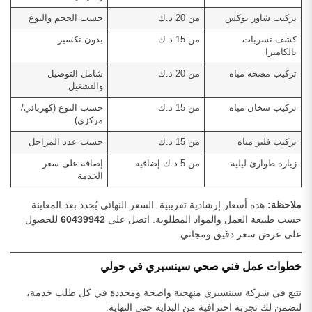
تركيب شاور بوكس
من 20 د.ك
حسب الحجم والنوع
كشف تسربات
من 15 د.ك
بدون تكسير
بالكاميرا
تركيب مضخة مياه
من 20 د.ك
شامل التوصيل
والتشغيل
تركيب سخان مياه
من 15 د.ك
حسب النوع (كهربائي/
مركزي)
تركيب فلتر مياه
من 15 د.ك
حسب عدد المراحل
زيارة طوارئ ليلية
من 5 د.ك إضافية
إضافة على سعر
الخدمة
ملاحظة:
هذه أسعار إرشادية تقريبية. السعر النهائي يُحدد بعد المعاينة
حسب طبيعة العمل والمواد المطلوبة. اتصل على
60439942
للحصول
على عرض سعر دقيق ومجاني.
خطوات عمل فني صحي سينسبري في حولي
نتبع في شركة سينسبري منهجية واضحة ومحددة في كل طلب خدمة،
لنضمن لك تجربة احترافية من البداية حتى النهاية: