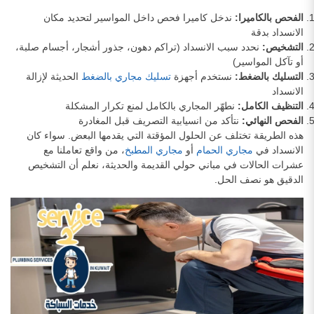
الفحص بالكاميرا:
ندخل كاميرا فحص داخل المواسير لتحديد مكان
الانسداد بدقة
التشخيص:
نحدد سبب الانسداد (تراكم دهون، جذور أشجار، أجسام صلبة،
أو تآكل المواسير)
التسليك بالضغط:
نستخدم أجهزة
تسليك مجاري بالضغط
الحديثة لإزالة
الانسداد
التنظيف الكامل:
نطهّر المجاري بالكامل لمنع تكرار المشكلة
الفحص النهائي:
نتأكد من انسيابية التصريف قبل المغادرة
هذه الطريقة تختلف عن الحلول المؤقتة التي يقدمها البعض. سواء كان
الانسداد في
مجاري الحمام
أو
مجاري المطبخ
، من واقع تعاملنا مع
عشرات الحالات في مباني حولي القديمة والحديثة، نعلم أن التشخيص
الدقيق هو نصف الحل.