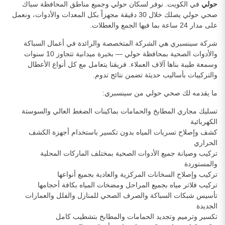
حولي
في الكويت. نوفر لسكان حولي وجميع مناطق المحافظة سباك
صحي حولي يصلك خلال 30 دقيقة مجهزاً بكل المعدات والأدوات، ونعمل
على مدار 24 ساعة بما فيها الجمع والعطلات.
شركة سينسبري هي الشركة المتخصصة والرائدة في أعمال السباكة
والأدوات الصحية بمحافظة حولي — بخبرة ميدانية تتجاوز 10 سنوات
وسمعة طيبة بناها آلاف العملاء. فريقنا يتعامل مع كل أنواع الأعطال
والتركيبات بأساليب حديثة تضمن نتائج تدوم.
ما يقدمه لك صحي حولي من سينسبري:
تسليك مجاري المطابخ والحمامات بماكينات الضغط العالي والسوستة
الكهربائية
كشف وإصلاح تسربات المياه بدون تكسير باستخدام أجهزة الكشف
الحراري
تركيب وصيانة جميع الأدوات الصحية بمختلف الماركات المحلية
والمستوردة
تركيب وإصلاح السخانات المركزية والعادية بجميع أنواعها
تركيب فلاتر مياه بجميع المراحل ومضخات المياه بكافة أحجامها
تأسيس شبكات السباكة والصرف الصحي للمنازل والفلل والعمارات
الجديدة
تكسير وترميم وتجديد الحمامات والمطابخ بتشطيب كامل