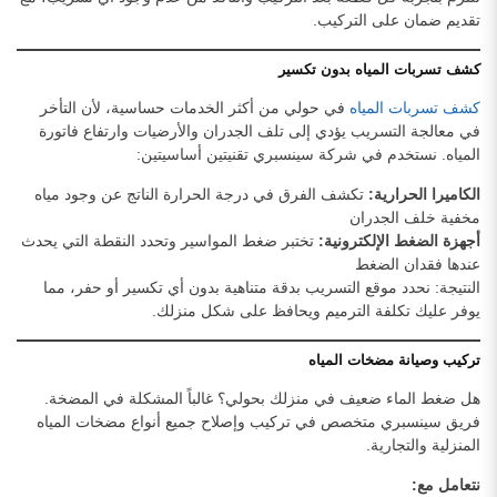
تقديم ضمان على التركيب.
كشف تسربات المياه بدون تكسير
كشف تسربات المياه
في حولي من أكثر الخدمات حساسية، لأن التأخر
في معالجة التسريب يؤدي إلى تلف الجدران والأرضيات وارتفاع فاتورة
المياه. نستخدم في شركة سينسبري تقنيتين أساسيتين:
الكاميرا الحرارية:
تكشف الفرق في درجة الحرارة الناتج عن وجود مياه
مخفية خلف الجدران
أجهزة الضغط الإلكترونية:
تختبر ضغط المواسير وتحدد النقطة التي يحدث
عندها فقدان الضغط
النتيجة: نحدد موقع التسريب بدقة متناهية بدون أي تكسير أو حفر، مما
يوفر عليك تكلفة الترميم ويحافظ على شكل منزلك.
تركيب وصيانة مضخات المياه
هل ضغط الماء ضعيف في منزلك بحولي؟ غالباً المشكلة في المضخة.
فريق سينسبري متخصص في تركيب وإصلاح جميع أنواع مضخات المياه
المنزلية والتجارية.
نتعامل مع: