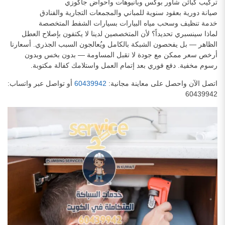
تركيب كبائن شاور بوكس وبانيوهات وأحواض جاكوزي
صيانة دورية بعقود سنوية للمباني والمجمعات التجارية والفنادق
خدمة تنظيف وسحب مياه البيارات بسيارات الشفط المتخصصة
لماذا سينسبري تحديداً؟ لأن المتخصصين لدينا لا يكتفون بإصلاح العطل
الظاهر — بل يفحصون الشبكة بالكامل ويُعالجون السبب الجذري. أسعارنا
أرخص سعر ممكن مع جودة لا تقبل المساومة — بدون بخس وبدون
رسوم مخفية. دفع فوري بعد إتمام العمل واستلامك كفالة مكتوبة.
اتصل الآن واحصل على معاينة مجانية:
60439942
أو تواصل عبر واتساب:
60439942