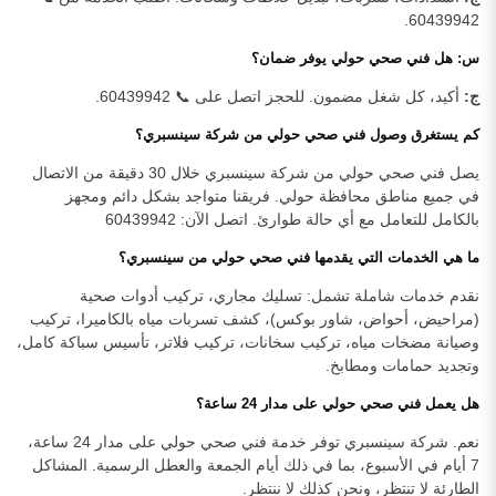
60439942.
س: هل فني صحي حولي يوفر ضمان؟
ج:
أكيد، كل شغل مضمون. للحجز اتصل على 📞 60439942.
كم يستغرق وصول فني صحي حولي من شركة سينسبري؟
يصل فني صحي حولي من شركة سينسبري خلال 30 دقيقة من الاتصال
في جميع مناطق محافظة حولي. فريقنا متواجد بشكل دائم ومجهز
بالكامل للتعامل مع أي حالة طوارئ. اتصل الآن: 60439942
ما هي الخدمات التي يقدمها فني صحي حولي من سينسبري؟
نقدم خدمات شاملة تشمل: تسليك مجاري، تركيب أدوات صحية
(مراحيض، أحواض، شاور بوكس)، كشف تسربات مياه بالكاميرا، تركيب
وصيانة مضخات مياه، تركيب سخانات، تركيب فلاتر، تأسيس سباكة كامل،
وتجديد حمامات ومطابخ.
هل يعمل فني صحي حولي على مدار 24 ساعة؟
نعم. شركة سينسبري توفر خدمة فني صحي حولي على مدار 24 ساعة،
7 أيام في الأسبوع، بما في ذلك أيام الجمعة والعطل الرسمية. المشاكل
الطارئة لا تنتظر، ونحن كذلك لا ننتظر.