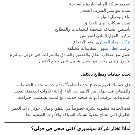
تصميم شبكة المياه الباردة والساخنة
تمديد مواسير الصرف الصحي
بناء وتوصيل البيارات
تمديد شبكات الري للحدائق
تأسيس السباكة المخفية للحمامات والمطابخ
تركيب العزل المائي للمواسير
تركيب رداد المجاري
لمنع الارتجاع
تركيب غطاء منهول
بمقاسات مختلفة
نعمل مع أصحاب الفلل والقصور والفنادق والشركات في حولي، ونلتزم
بجدول زمني محدد مع ضمان شامل على جميع الأعمال.
تجديد حمامات ومطابخ بالكامل
هل حمامك قديم ويحتاج تجديداً شاملاً؟ نقدم خدمة تجديد الحمامات
والمطابخ في حولي من الألف إلى الياء: إزالة الأدوات القديمة، تعديل
التمديدات، تركيب أدوات صحية حديثة، مع لمسة تشطيب احترافية.
هذه الخدمة مطلوبة بكثرة خصوصاً في شقق ومباني حولي ذات العمر
الطويل التي تحتاج تحديثاً لشبكة السباكة والأدوات الصحية معاً.
لماذا تختار شركة سينسبري كفني صحي في حولي؟