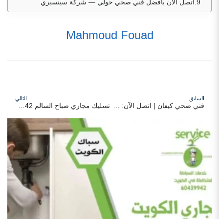
اتصل الآن بأفضل فني صحي حولي — شركة سينسبري
Mahmoud Fouad
السابق
التالي
فني صحي كيفان | اتصل الآن: 60439942 | شركة سينسبري
تسليك مجاري صباح السالم 60439942