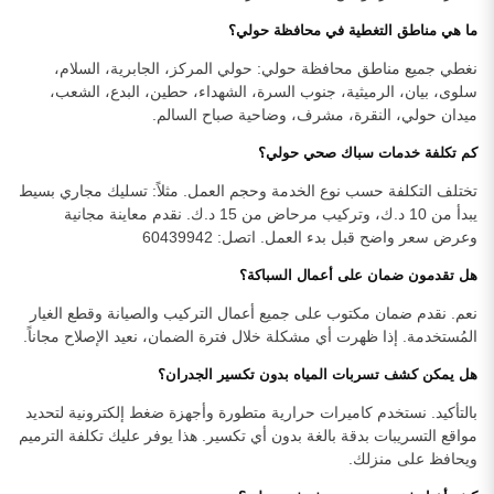
ما هي مناطق التغطية في محافظة حولي؟
نغطي جميع مناطق محافظة حولي: حولي المركز، الجابرية، السلام،
سلوى، بيان، الرميثية، جنوب السرة، الشهداء، حطين، البدع، الشعب،
ميدان حولي، النقرة، مشرف، وضاحية صباح السالم.
كم تكلفة خدمات سباك صحي حولي؟
تختلف التكلفة حسب نوع الخدمة وحجم العمل. مثلاً: تسليك مجاري بسيط
يبدأ من 10 د.ك، وتركيب مرحاض من 15 د.ك. نقدم معاينة مجانية
وعرض سعر واضح قبل بدء العمل. اتصل: 60439942
هل تقدمون ضمان على أعمال السباكة؟
نعم. نقدم ضمان مكتوب على جميع أعمال التركيب والصيانة وقطع الغيار
المُستخدمة. إذا ظهرت أي مشكلة خلال فترة الضمان، نعيد الإصلاح مجاناً.
هل يمكن كشف تسربات المياه بدون تكسير الجدران؟
بالتأكيد. نستخدم كاميرات حرارية متطورة وأجهزة ضغط إلكترونية لتحديد
مواقع التسريبات بدقة بالغة بدون أي تكسير. هذا يوفر عليك تكلفة الترميم
ويحافظ على منزلك.