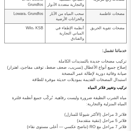
والتجارية متعددة الأدوار
Grundfos
مضخات غاطسة
سحب المياه من الآبار
Lowara، Grundfos
والخزانات الأرضية
مضخات تقوية الحريق
أنظمة الإطفاء في
Wilo، KSB
المباني التجارية
والفنادق
خدماتنا تشمل:
تركيب مضخات جديدة بالتمديدات الكاملة
إصلاح جميع أنواع الأعطال (تسريب، ضعف ضغط، توقف مفاجئ، اهتزاز)
صيانة وقائية دورية لإطالة عمر المضخة
استبدال المضخات القديمة بموديلات حديثة موفرة للطاقة
تركيب وتغيير فلاتر المياه
مياه الشرب النظيفة ضرورة وليست رفاهية. نُركّب جميع أنظمة فلترة
المياه المنزلية والتجارية:
فلاتر 3 مراحل (الأكثر شيوعًا للمنازل)
فلاتر 5 مراحل (تنقية متقدمة)
فلاتر 7 مراحل مع RO (تناضح عكسي — أعلى مستوى نقاء)