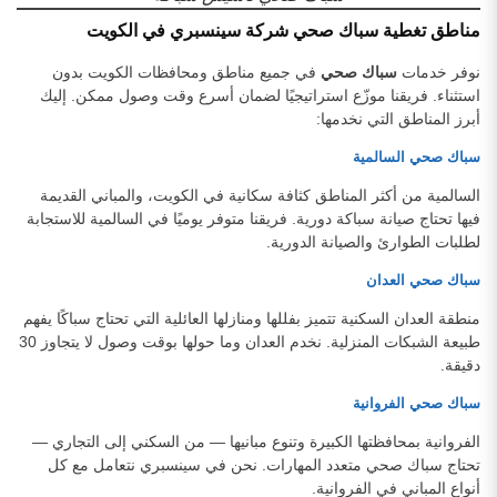
مناطق تغطية سباك صحي شركة سينسبري في الكويت
نوفر خدمات
سباك صحي
في جميع مناطق ومحافظات الكويت بدون
استثناء. فريقنا موزّع استراتيجيًا لضمان أسرع وقت وصول ممكن. إليك
أبرز المناطق التي نخدمها:
سباك صحي السالمية
السالمية من أكثر المناطق كثافة سكانية في الكويت، والمباني القديمة
فيها تحتاج صيانة سباكة دورية. فريقنا متوفر يوميًا في السالمية للاستجابة
لطلبات الطوارئ والصيانة الدورية.
سباك صحي العدان
منطقة العدان السكنية تتميز بفللها ومنازلها العائلية التي تحتاج سباكًا يفهم
طبيعة الشبكات المنزلية. نخدم العدان وما حولها بوقت وصول لا يتجاوز 30
دقيقة.
سباك صحي الفروانية
الفروانية بمحافظتها الكبيرة وتنوع مبانيها — من السكني إلى التجاري —
تحتاج سباك صحي متعدد المهارات. نحن في سينسبري نتعامل مع كل
أنواع المباني في الفروانية.