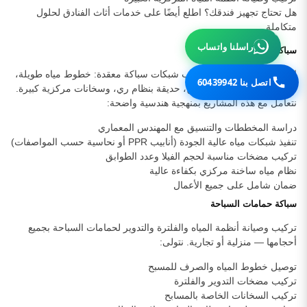
هل تحتاج تجهيز فندقك؟ اطلع أيضًا على خدمات أثاث الفنادق لحلول
متكاملة.
راسلنا واتساب
سباكة القصور والفلل الفاخرة
القصور والفلل الكبيرة تتطلب شبكات سباكة معقدة: خطوط مياه طويلة،
اتصل بنا 60439942
عدة حمامات ومطابخ، مسبح، حديقة بنظام ري، وسخانات مركزية كبيرة.
نتعامل مع هذه المشاريع بمنهجية هندسية واضحة:
دراسة المخططات والتنسيق مع المهندس المعماري
تنفيذ شبكات مياه عالية الجودة (أنابيب PPR أو نحاسية حسب المواصفات)
تركيب مضخات مناسبة لحجم الفيلا وعدد الطوابق
نظام مياه ساخنة مركزي بكفاءة عالية
ضمان شامل على جميع الأعمال
سباكة حمامات السباحة
تركيب وصيانة أنظمة المياه والفلترة والتدوير لحمامات السباحة بجميع
أحجامها — منزلية أو تجارية. نتولى:
توصيل خطوط المياه والصرف للمسبح
تركيب مضخات التدوير والفلترة
تركيب السخانات الخاصة بالمسابح