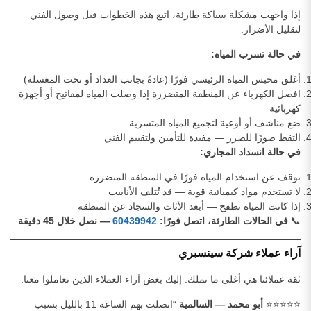
إذا واجهت مشكلة سباكة طارئة، اتبع هذه الخطوات قبل وصول الفني
لتقليل الأضرار:
في حالة تسرب المياه:
أغلق محبس المياه الرئيسي فورًا (عادةً بجانب العداد أو تحت المغسلة)
افصل الكهرباء عن المنطقة المتضررة إذا وصلت المياه لمفاتيح أو أجهزة
كهربائية
ضع مناشف أو أوعية لتجميع المياه المتسربة
التقط صورًا للضرر — مفيدة للتأمين ولتقييم الفني
في حالة انسداد المجاري:
توقف عن استخدام المياه فورًا في المنطقة المتضررة
لا تستخدم مواد كيميائية قوية — قد تُتلف الأنابيب
إذا كانت المياه تطفح — أبعد الأثاث والسجاد عن المنطقة
📞
في الحالات الطارئة، اتصل فورًا:
60439942
— نصل خلال 45 دقيقة
آراء عملاء شركة سينسبري
ثقة عملائنا هي أغلى ما نملك. إليك بعض آراء العملاء الذين تعاملوا معنا:
⭐⭐⭐⭐⭐
أبو محمد — السالمية
“اتصلت بهم الساعة 11 بالليل بسبب