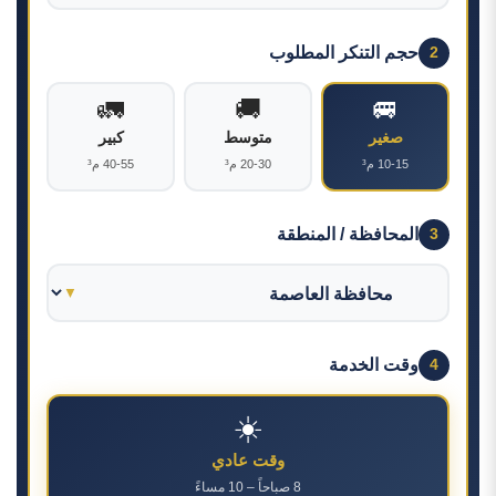
حجم التنكر المطلوب
2
🚛
🚚
🚐
صغير
متوسط
كبير
10-15 م³
20-30 م³
40-55 م³
المحافظة / المنطقة
3
وقت الخدمة
4
☀️
وقت عادي
8 صباحاً – 10 مساءً