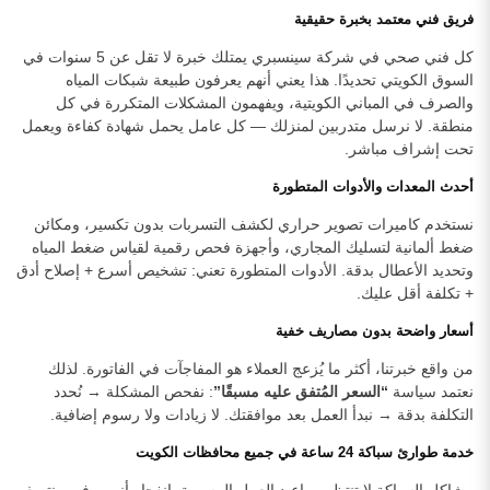
فريق فني معتمد بخبرة حقيقية
كل فني صحي في شركة سينسبري يمتلك خبرة لا تقل عن 5 سنوات في
السوق الكويتي تحديدًا. هذا يعني أنهم يعرفون طبيعة شبكات المياه
والصرف في المباني الكويتية، ويفهمون المشكلات المتكررة في كل
منطقة. لا نرسل متدربين لمنزلك — كل عامل يحمل شهادة كفاءة ويعمل
تحت إشراف مباشر.
أحدث المعدات والأدوات المتطورة
نستخدم كاميرات تصوير حراري لكشف التسربات بدون تكسير، ومكائن
ضغط ألمانية لتسليك المجاري، وأجهزة فحص رقمية لقياس ضغط المياه
وتحديد الأعطال بدقة. الأدوات المتطورة تعني: تشخيص أسرع + إصلاح أدق
+ تكلفة أقل عليك.
أسعار واضحة بدون مصاريف خفية
من واقع خبرتنا، أكثر ما يُزعج العملاء هو المفاجآت في الفاتورة. لذلك
نعتمد سياسة
“السعر المُتفق عليه مسبقًا”
: نفحص المشكلة → نُحدد
التكلفة بدقة → نبدأ العمل بعد موافقتك. لا زيادات ولا رسوم إضافية.
خدمة طوارئ سباكة 24 ساعة في جميع محافظات الكويت
مشاكل السباكة لا تنتظر مواعيد العمل الرسمية. انفجار أنبوب في منتصف