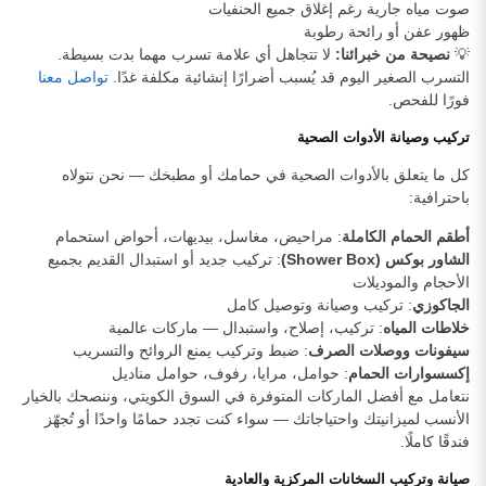
صوت مياه جارية رغم إغلاق جميع الحنفيات
ظهور عفن أو رائحة رطوبة
💡
نصيحة من خبرائنا:
لا تتجاهل أي علامة تسرب مهما بدت بسيطة.
التسرب الصغير اليوم قد يُسبب أضرارًا إنشائية مكلفة غدًا.
تواصل معنا
فورًا للفحص.
تركيب وصيانة الأدوات الصحية
كل ما يتعلق بالأدوات الصحية في حمامك أو مطبخك — نحن نتولاه
باحترافية:
أطقم الحمام الكاملة
: مراحيض، مغاسل، بيديهات، أحواض استحمام
الشاور بوكس (Shower Box)
: تركيب جديد أو استبدال القديم بجميع
الأحجام والموديلات
الجاكوزي
: تركيب وصيانة وتوصيل كامل
خلاطات المياه
: تركيب، إصلاح، واستبدال — ماركات عالمية
سيفونات ووصلات الصرف
: ضبط وتركيب يمنع الروائح والتسريب
إكسسوارات الحمام
: حوامل، مرايا، رفوف، حوامل مناديل
نتعامل مع أفضل الماركات المتوفرة في السوق الكويتي، وننصحك بالخيار
الأنسب لميزانيتك واحتياجاتك — سواء كنت تجدد حمامًا واحدًا أو تُجهّز
فندقًا كاملًا.
صيانة وتركيب السخانات المركزية والعادية