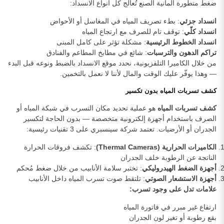
ضغط متطورة ألمانية الصنع تُعالج كل أنواع الانسداد:
انسداد جزئي
: بطء تصريف المياه في المغاسل أو الأحواض
انسداد كلّي
: توقف تام للصرف مع ارتجاع المياه
انسداد الخطوط الرئيسية
: مشكلة تؤثر على كامل المبنى
تراكم الدهون والترسبات
: شائع في مطابخ المطاعم والفنادق
من خلال الكاميرا التلفزيونية، نحدد موقع الانسداد بالضبط ونوعه قبل البدء
— وهذا يوفّر عليك الوقت والمال لأننا لا نعمل بالتخمين.
كشف تسربات المياه بدون تكسير
كشف تسربات المياه
هو عملية تحديد مكان التسرب في شبكة المياه أو
الصرف باستخدام أجهزة إلكترونية متخصصة — بدون الحاجة لتكسير
الجدران أو الأرضيات. تعتمد شركة سينسبري على 3 تقنيات رئيسية:
الكاميرات الحرارية (Thermal Cameras)
: تكشف فروقات الحرارة
الناتجة عن الرطوبة خلف الجدران
أجهزة الضغط الهيدروليكي
: تختبر سلامة الأنابيب من خلال ضغط مُحكم
أجهزة الاستشعار الصوتي
: تلتقط صوت تسرب المياه داخل الأنابيب
علامات تدل على وجود تسرب:
ارتفاع غير مبرر في فاتورة المياه
بقع رطوبة أو تغير لون الجدران