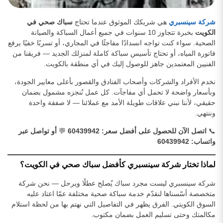
شركة سينسبري
هي شريكك الموثوق عندما تحتاج
سباك صحي في
الكويت
بخبرة تتجاوز 10 سنوات في جميع أعمال السباكة والصيانة
الصحية. سواء كنت تواجه انسدادًا مفاجئًا في المجاري، أو تسربًا خفيًا يرفع
فاتورة المياه، أو تحتاج تأسيس سباكة كاملة لمنزلك الجديد — فريقنا من
الفنيين المعتمدين جاهز للوصول إليك في أي منطقة بالكويت.
نخدم الأفراد والشركات وأصحاب الفنادق والقصور بأعلى معايير الجودة،
وبأسعار واضحة لا تحمل أي مفاجآت. كل عمل نُنجزه مشمول بضمان
حقيقي، لأننا نبني علاقات طويلة الأمد مع عملائنا — لا صفقة واحدة
وننتهي.
📞
اتصل الآن للحصول على أفضل سعر: 60439942
💬
أو تواصل عبر
واتساب: 60439942
لماذا تختار شركة سينسبري كأفضل سباك صحي في الكويت؟
شركة سينسبري ليست مجرد سباك يُصلح عطلًا ويرحل — نحن شركة
متخصصة أسّسناها لنقدّم خدمة سباكة صحية مختلفة عمّا اعتاد عليه
السوق الكويتي. الفرق يظهر في التفاصيل التي نهتم بها من لحظة استلام
مكالمتك وحتى تسليم العمل بضمان مكتوب.