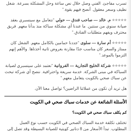
تسرب مفاجئ. الفني وصل خلال نص ساعة وحل المشكلة بسرعة. شغل
نظيف وسعر معقول. أنصح فيهم بقوة.”
⭐⭐⭐⭐⭐
م. خالد — صاحب فندق — حولي
“نتعامل مع سينسبري بعقد
صيانة سنوي من سنتين. ما عندنا أي مشكلة سباكة منذ بدأنا معهم. فريق
محترف ويفهم متطلبات الفنادق.”
⭐⭐⭐⭐⭐
أم سارة — سلوى
“جددنا حمامين بالكامل معهم. الشغل كان
ممتاز والسعر كان مناسب جدًا مقارنة بعروض ثانية أخذناها. والأهم إنهم
التزموا بالموعد.”
⭐⭐⭐⭐⭐
شركة الخليج التجارية — الفروانية
“نعتمد على سينسبري لصيانة
السباكة في مبنى الشركة. خدمة سريعة واحترافية. ننصح أي شركة تبحث
عن سباك صحي بالكويت يتعامل معهم.”
هل تريد أن تكون من عملائنا الراضين؟ تواصل معنا الآن.
الأسئلة الشائعة عن خدمات سباك صحي في الكويت
كم يكلف سباك صحي في الكويت؟
تختلف تكلفة خدمة السباك الصحي في الكويت حسب نوع العمل
المطلوب. تبدأ الأسعار من 8 دنانير كويتية للصيانة البسيطة وقد تصل إلى