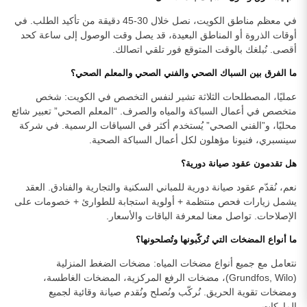
في معظم مناطق الكويت، نصل خلال 30-45 دقيقة من تأكيد الطلب. في
أوقات الذروة أو المناطق البعيدة، قد يصل وقت الوصول إلى ساعة كحد
أقصى. نُبلغك بالوقت المتوقع فور تلقي اتصالك.
ما الفرق بين السباك الصحي والفني الصحي والمعلم الصحي؟
عمليًا، المصطلحات الثلاثة تشير لنفس التخصص في الكويت: شخص
متخصص في أعمال السباكة والمياه والصرف. “المعلم الصحي” تعبير شائع
محليًا، و”الفني الصحي” يُستخدم أكثر في السياقات الرسمية. في شركة
سينسبري، فنيونا مؤهلون لكل أعمال السباكة الصحية.
هل تقدمون عقود صيانة دورية؟
نعم، نُقدّم عقود صيانة دورية للمباني السكنية والتجارية والفنادق. العقد
يشمل زيارات فحص منتظمة + أولوية استجابة للطوارئ + خصومات على
الإصلاحات. تواصل معنا لمعرفة الباقات والأسعار.
ما أنواع المضخات التي تُركّبونها وتُصلحونها؟
نتعامل مع جميع أنواع مضخات المياه: مضخات الضغط المنزلية
(Grundfos, Wilo)، مضخات الرفع المركزية، المضخات الغاطسة،
ومضخات تقوية الحريق. نُركّب ونُصلح ونُقدم صيانة وقائية لجميع
الماركات.