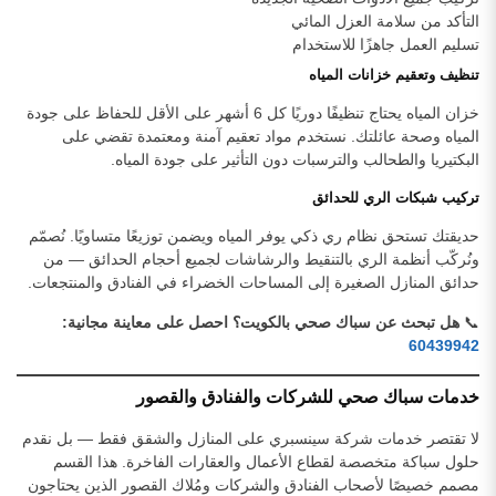
التأكد من سلامة العزل المائي
تسليم العمل جاهزًا للاستخدام
تنظيف وتعقيم خزانات المياه
خزان المياه يحتاج تنظيفًا دوريًا كل 6 أشهر على الأقل للحفاظ على جودة
المياه وصحة عائلتك. نستخدم مواد تعقيم آمنة ومعتمدة تقضي على
البكتيريا والطحالب والترسبات دون التأثير على جودة المياه.
تركيب شبكات الري للحدائق
حديقتك تستحق نظام ري ذكي يوفر المياه ويضمن توزيعًا متساويًا. نُصمّم
ونُركّب أنظمة الري بالتنقيط والرشاشات لجميع أحجام الحدائق — من
حدائق المنازل الصغيرة إلى المساحات الخضراء في الفنادق والمنتجعات.
📞
هل تبحث عن سباك صحي بالكويت؟ احصل على معاينة مجانية:
60439942
خدمات سباك صحي للشركات والفنادق والقصور
لا تقتصر خدمات شركة سينسبري على المنازل والشقق فقط — بل نقدم
حلول سباكة متخصصة لقطاع الأعمال والعقارات الفاخرة. هذا القسم
مصمم خصيصًا لأصحاب الفنادق والشركات ومُلاك القصور الذين يحتاجون