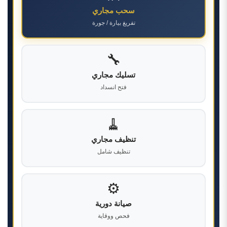
سحب مجاري
تفريغ بيارة / جورة
🔧
تسليك مجاري
فتح انسداد
🧹
تنظيف مجاري
تنظيف شامل
⚙️
صيانة دورية
فحص ووقاية