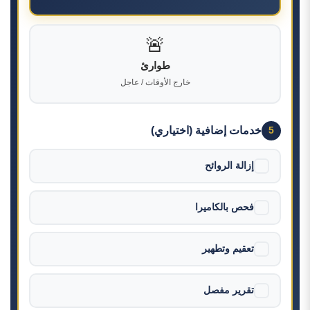
🚨
طوارئ
خارج الأوقات / عاجل
خدمات إضافية (اختياري)
5
إزالة الروائح
فحص بالكاميرا
تعقيم وتطهير
تقرير مفصل