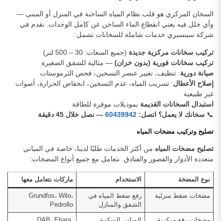
السخان المركزي هو قلب نظام المياه الساخنة في المنزل أو المبنى —
وأي خلل فيه يعني انقطاع الماء الساخن عن كامل الوحدات. نقدم في
شركة سينسبري خدمات شاملة للسخانات تشمل:
تركيب سخانات مركزية جديدة
(جميع السعات: 30 – 500 لتر)
تركيب سخانات فورية (بدون خزان)
— مثالية للشقق الصغيرة
صيانة دورية
: تنظيف، تغيير عنصر التسخين، فحص الثرموستات
إصلاح الأعطال
: تسريب المياه، عدم التسخين، انخفاض الحرارة، أصوات
غير طبيعية
استبدال السخانات القديمة
بموديلات موفرة للطاقة
📞
سخانك لا يعمل؟ اتصل:
60439942
— نصل خلال 45 دقيقة
تصليح وتركيب مضخات المياه
تصليح مضخات المياه
من أكثر الخدمات طلبًا لدينا، خاصة في المباني
متعددة الأدوار والقصور والفنادق. نتعامل مع جميع أنواع المضخات:
نوع المضخة
الاستخدام
ماركات نتعامل معها
مضخات ضغط منزلية
رفع ضغط المياه في
Grundfos، Wilo،
الشقق والمنازل
Pedrollo
مضخات رفع مركزية
المباني السكنية
DAB، Ebara،