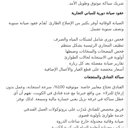
شريك سباكة موثوق وطويل الأمد.
عقود صيانة دورية للمباني التجارية
الصيانة الوقائية أوفر بكثير من الإصلاح الطارئ. نُقدّم عقود صيانة سنوية
ونصف سنوية تشمل:
فحص دوري شامل لشبكات المياه والصرف
تنظيف المجاري الرئيسية بشكل منتظم
فحص المضخات والسخانات وضبطها
أولوية في الاستجابة لحالات الطوارئ
تقارير صيانة مفصلة بعد كل زيارة
أسعار مخفضة على قطع الغيار والأعمال الإضافية
سباكة الفنادق والمنتجعات
الفنادق تحتاج معايير خاصة: موثوقية 100%، سرعة استجابة، وعمل بدون
إزعاج للنزلاء. من واقع خبرتنا مع عدة فنادق في الكويت، نفهم أن أي
عطل سباكة في غرفة نزيل يعني خسارة مالية وسمعة. لذلك نوفر:
فريق مخصص للفنادق مُدرّب على بروتوكولات العمل الفندقي
خدمة طوارئ بأولوية قصوى
صيانة وقائية مجدولة خارج ساعات الذروة
تركيب وصيانة أنظمة المياه المركزية الكبيرة