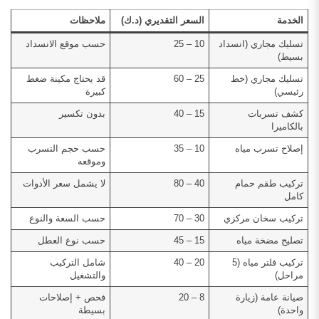
الخدمة
السعر التقديري (د.ك)
ملاحظات
تسليك مجاري (انسداد
10 – 25
حسب موقع الانسداد
بسيط)
تسليك مجاري (خط
25 – 60
قد يحتاج مكينة ضغط
رئيسي)
كبيرة
كشف تسربات
15 – 40
بدون تكسير
بالكاميرا
إصلاح تسرب مياه
10 – 35
حسب حجم التسرب
وموقعه
تركيب طقم حمام
40 – 80
لا يشمل سعر الأدوات
كامل
تركيب سخان مركزي
30 – 70
حسب السعة والنوع
تصليح مضخة مياه
15 – 45
حسب نوع العطل
تركيب فلتر مياه (5
20 – 40
شامل التركيب
مراحل)
والتشغيل
صيانة عامة (زيارة
8 – 20
فحص + إصلاحات
واحدة)
بسيطة