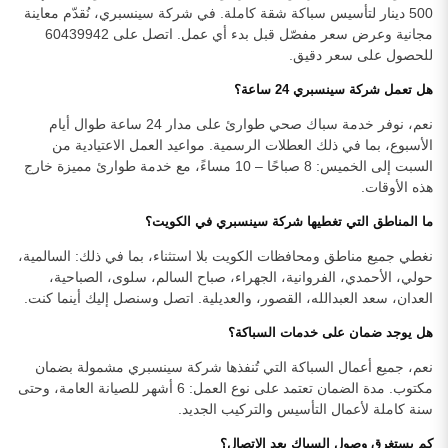
500 دينار لتأسيس سباكة شقة كاملة. في شركة سينسبري، نُقدّم معاينة
مجانية وعرض سعر مفصّل قبل بدء أي عمل. اتصل على 60439942
للحصول على سعر دقيق.
هل تعمل شركة سينسبري 24 ساعة؟
نعم، نوفر خدمة سباك صحي طوارئ على مدار 24 ساعة طوال أيام
الأسبوع، بما في ذلك العطلات الرسمية. مواعيد العمل الاعتيادية من
السبت إلى الخميس: 8 صباحًا – 10 مساءً، مع خدمة طوارئ مميزة خارج
هذه الأوقات.
ما المناطق التي تغطيها شركة سينسبري في الكويت؟
نغطي جميع مناطق ومحافظات الكويت بلا استثناء، بما في ذلك: السالمية،
حولي، الأحمدي، الفروانية، الجهراء، صباح السالم، سلوى، الصباحية،
العدان، سعد العبدالله، القصور، والعديلية. اتصل وسنصل إليك أينما كنت.
هل يوجد ضمان على خدمات السباكة؟
نعم، جميع أعمال السباكة التي تُنفذها شركة سينسبري مشمولة بضمان
مكتوب. مدة الضمان تعتمد على نوع العمل: 6 أشهر للصيانة العامة، وحتى
سنة كاملة لأعمال التأسيس والتركيب الجديد.
كم يستغرق وصول السباك بعد الاتصال؟