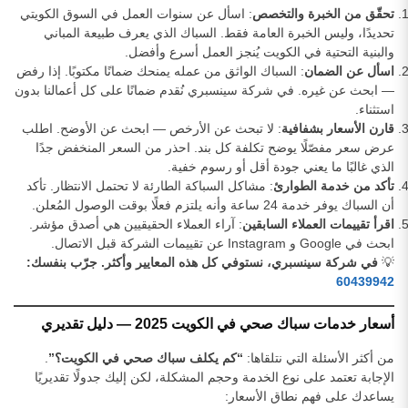
تحقّق من الخبرة والتخصص
: اسأل عن سنوات العمل في السوق الكويتي
تحديدًا، وليس الخبرة العامة فقط. السباك الذي يعرف طبيعة المباني
والبنية التحتية في الكويت يُنجز العمل أسرع وأفضل.
اسأل عن الضمان
: السباك الواثق من عمله يمنحك ضمانًا مكتوبًا. إذا رفض
— ابحث عن غيره. في شركة سينسبري نُقدم ضمانًا على كل أعمالنا بدون
استثناء.
قارن الأسعار بشفافية
: لا تبحث عن الأرخص — ابحث عن الأوضح. اطلب
عرض سعر مفصّلًا يوضح تكلفة كل بند. احذر من السعر المنخفض جدًا
الذي غالبًا ما يعني جودة أقل أو رسوم خفية.
تأكد من خدمة الطوارئ
: مشاكل السباكة الطارئة لا تحتمل الانتظار. تأكد
أن السباك يوفر خدمة 24 ساعة وأنه يلتزم فعلًا بوقت الوصول المُعلن.
اقرأ تقييمات العملاء السابقين
: آراء العملاء الحقيقيين هي أصدق مؤشر.
ابحث في Google و Instagram عن تقييمات الشركة قبل الاتصال.
💡
في شركة سينسبري، نستوفي كل هذه المعايير وأكثر. جرّب بنفسك:
60439942
أسعار خدمات سباك صحي في الكويت 2025 — دليل تقديري
من أكثر الأسئلة التي نتلقاها:
“كم يكلف سباك صحي في الكويت؟”
.
الإجابة تعتمد على نوع الخدمة وحجم المشكلة، لكن إليك جدولًا تقديريًا
يساعدك على فهم نطاق الأسعار: