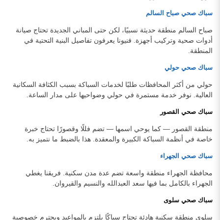
سباك صحي صباح السالم
صباح السالم منطقة حديثة نسبيًا، لكن حتى المباني الجديدة تحتاج صيانة
أدوات صحية وتركيب أجهزة. فنيونا يعرفون تفاصيل البنية التحتية في
المنطقة.
سباك صحي حولي
حولي من أكثر المحافظات طلبًا لخدمات السباكة بسبب الكثافة السكانية
العالية. نوفر خدمة مستمرة في حولي وضواحيها على مدار الساعة.
سباك صحي القصور
منطقة القصور — كما يوحي اسمها — تضم فللًا وقصورًا تحتاج خبرة
خاصة في أنظمة السباكة الكبيرة والمعقدة. هذا بالضبط ما نتميز به.
سباك صحي الجهراء
محافظة الجهراء منطقة واسعة تضم عدة مدن سكنية. فريقنا يغطي
الجهراء بالكامل بما فيها سعد العبدالله والنسيم والقيروان.
سباك صحي سلوى
سلوى منطقة سكنية هادئة تحتاج سباكًا يلتزم بالمواعيد ويحترم خصوصية