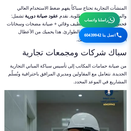
المنشآت التجارية تحتاج سباكاً يفهم ضغط الاستخدام العالي
والمواصفات الصحية المطلوبة. نقدم
عقود صيانة دورية
تشمل:
راسلنا واتساب
فحص شامل للشبكة + تنظيف وقائي + صيانة مضخات وسخانات
+ تقرير فني + أولوية في الطوارئ. هذا يحميك من الأعطال
اتصل بنا 60439942
المفاجئة التي تُعطّل عملك.
سباك شركات ومجمعات تجارية
من صيانة حمامات المكاتب إلى تأسيس سباكة المباني التجارية
الجديدة. نتعامل مع المقاولين ومديري المرافق باحترافية ونُسلّم
المشاريع في الموعد المحدد.