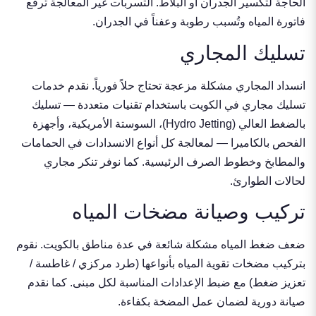
الحاجة لتكسير الجدران أو البلاط. التسربات غير المعالجة ترفع
فاتورة المياه وتُسبب رطوبة وعفناً في الجدران.
تسليك المجاري
انسداد المجاري مشكلة مزعجة تحتاج حلاً فورياً. نقدم خدمات
تسليك مجاري في الكويت
باستخدام تقنيات متعددة —
تسليك
بالضغط العالي
(Hydro Jetting)، السوستة الأمريكية، وأجهزة
الفحص بالكاميرا — لمعالجة كل أنواع الانسدادات في الحمامات
والمطابخ وخطوط الصرف الرئيسية. كما نوفر تنكر مجاري
لحالات الطوارئ.
تركيب وصيانة مضخات المياه
ضعف ضغط المياه مشكلة شائعة في عدة مناطق بالكويت. نقوم
بتركيب مضخات تقوية المياه
بأنواعها (طرد مركزي / غاطسة /
تعزيز ضغط) مع ضبط الإعدادات المناسبة لكل مبنى. كما نقدم
صيانة دورية لضمان عمل المضخة بكفاءة.