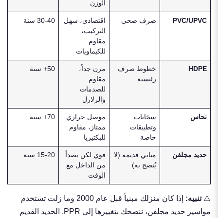
الوزن
PVC/UPVC
صرف صحي
اقتصادي، سهل
30-40 سنة
التركيب،
مقاوم
للكيماويات
HDPE
خطوط صرف
مرن جداً،
50+ سنة
رئيسية
مقاوم
للصدمات
والزلازل
نحاس
سخانات
موصل حراري
70+ سنة
وتطبيقات
ممتاز، مقاوم
خاصة
للبكتيريا
حديد مجلفن
مباني قديمة (لا
قوي لكن يصدأ
15-20 سنة
يُنصح به)
من الداخل مع
الوقت
⚠️
تنبيه:
إذا كان منزلك مبنياً قبل عام 2000 وما زلت تستخدم
مواسير حديد مجلفن، ننصحك بتغييرها إلى PPR. الحديد القديم