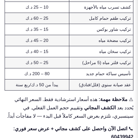
كشف تسرب مياه بالأجهزة
10 – 25 د.ك
تركيب طقم حمام كامل
25 – 60 د.ك
تركيب شاور بوكس
15 – 35 د.ك
تركيب مضخة مياه
20 – 45 د.ك
تركيب سخان مياه
15 – 40 د.ك
تركيب فلتر مياه (5 مراحل)
25 – 50 د.ك
تأسيس سباكة حمام جديد
80 – 200 د.ك
عقد صيانة سنوي (فلل/فنادق)
يبدأ من 50 د.ك/ربع سنة
⚠️
ملاحظة مهمة:
هذه أسعار استرشادية فقط. السعر النهائي
يُحدد بعد
الكشف المجاني
وتقييم حجم العمل الفعلي. في
سينسبري، نلتزم بعرض السعر كاملاً قبل البدء — لا مفاجآت أبداً.
📞
اتصل الآن واحصل على كشف مجاني + عرض سعر فوري:
60439942