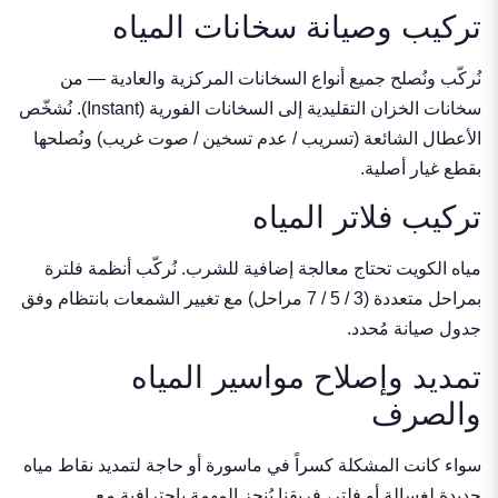
تركيب وصيانة سخانات المياه
نُركّب ونُصلح جميع أنواع السخانات المركزية والعادية — من
سخانات الخزان التقليدية إلى السخانات الفورية (Instant). نُشخّص
الأعطال الشائعة (تسريب / عدم تسخين / صوت غريب) ونُصلحها
بقطع غيار أصلية.
تركيب فلاتر المياه
مياه الكويت تحتاج معالجة إضافية للشرب. نُركّب أنظمة فلترة
بمراحل متعددة (3 / 5 / 7 مراحل) مع تغيير الشمعات بانتظام وفق
جدول صيانة مُحدد.
تمديد وإصلاح مواسير المياه
والصرف
سواء كانت المشكلة كسراً في ماسورة أو حاجة لتمديد نقاط مياه
جديدة لغسالة أو فلتر، فريقنا يُنجز المهمة باحترافية مع